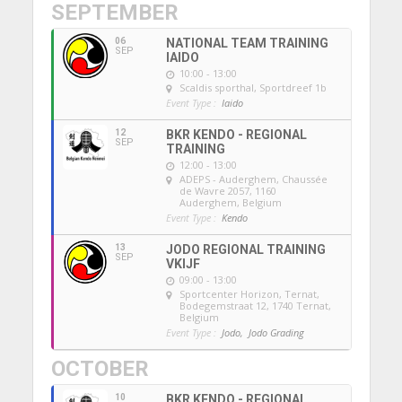
SEPTEMBER
06
NATIONAL TEAM TRAINING
SEP
IAIDO
10:00 - 13:00
Scaldis sporthal
, Sportdreef 1b
Event Type :
Iaido
12
BKR KENDO - REGIONAL
SEP
TRAINING
12:00 - 13:00
ADEPS - Auderghem
, Chaussée
de Wavre 2057, 1160
Auderghem, Belgium
Event Type :
Kendo
13
JODO REGIONAL TRAINING
SEP
VKIJF
09:00 - 13:00
Sportcenter Horizon, Ternat
,
Bodegemstraat 12, 1740 Ternat,
Belgium
Event Type :
Jodo,
Jodo Grading
OCTOBER
10
BKR KENDO - REGIONAL