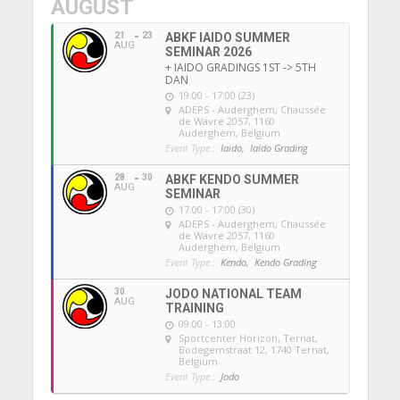
AUGUST
21
23
ABKF IAIDO SUMMER
AUG
SEMINAR 2026
+ IAIDO GRADINGS 1ST -> 5TH
DAN
19:00 - 17:00 (23)
ADEPS - Auderghem
, Chaussée
de Wavre 2057, 1160
Auderghem, Belgium
Event Type :
Iaido,
Iaido Grading
28
30
ABKF KENDO SUMMER
AUG
SEMINAR
17:00 - 17:00 (30)
ADEPS - Auderghem
, Chaussée
de Wavre 2057, 1160
Auderghem, Belgium
Event Type :
Kendo,
Kendo Grading
30
JODO NATIONAL TEAM
AUG
TRAINING
09:00 - 13:00
Sportcenter Horizon, Ternat
,
Bodegemstraat 12, 1740 Ternat,
Belgium
Event Type :
Jodo