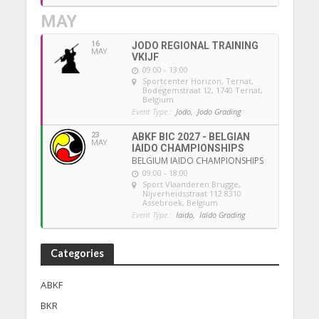
MAY
16
JODO REGIONAL TRAINING
MAY
VKIJF
09:00 - 13:00
Sportcenter Horizon, Ternat
,
Bodegemstraat 12, 1740 Ternat,
Belgium
Event Type :
Jodo,
Jodo Grading
23
ABKF BIC 2027 - BELGIAN
MAY
IAIDO CHAMPIONSHIPS
BELGIUM IAIDO CHAMPIONSHIPS
09:00 - 18:00
Sport Vlaanderen Brugge
,
Nijverheidsstraat 112 8310
Assebroek, Belgium
Event Type :
Iaido,
Iaido Grading
Categories
ABKF
BKR