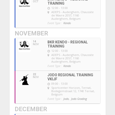
OCT
TRAINING
12:00 - 13:00
ADEPS - Auderghem
, Chaussée
de Wavre 2057, 1160
Auderghem, Belgium
Event Type :
Kendo
NOVEMBER
14
BKR KENDO - REGIONAL
NOV
TRAINING
12:00 - 13:00
ADEPS - Auderghem
, Chaussée
de Wavre 2057, 1160
Auderghem, Belgium
Event Type :
Kendo
22
JODO REGIONAL TRAINING
NOV
VKIJF
09:00 - 13:00
Sportcenter Horizon, Ternat
,
Bodegemstraat 12, 1740 Ternat,
Belgium
Event Type :
Jodo,
Jodo Grading
DECEMBER