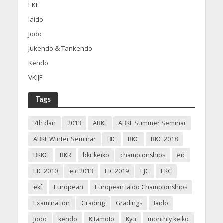
EKF
Iaido
Jodo
Jukendo & Tankendo
Kendo
VKIJF
Tags
7th dan
2013
ABKF
ABKF Summer Seminar
ABKF Winter Seminar
BIC
BKC
BKC 2018
BKKC
BKR
bkr keiko
championships
eic
EIC 2010
eic 2013
EIC 2019
EJC
EKC
ekf
European
European Iaido Championships
Examination
Grading
Gradings
Iaido
Jodo
kendo
Kitamoto
Kyu
monthly keiko