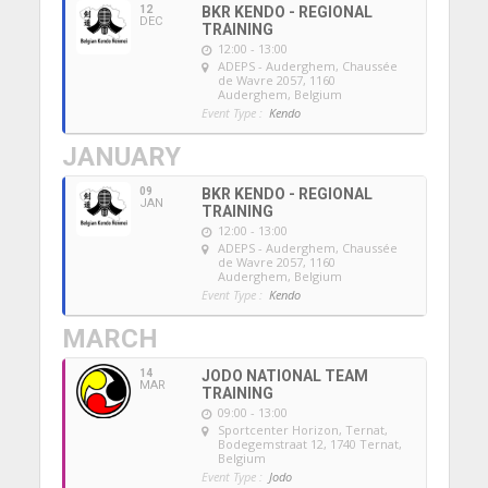
12
BKR KENDO - REGIONAL
DEC
TRAINING
12:00 - 13:00
ADEPS - Auderghem
, Chaussée
de Wavre 2057, 1160
Auderghem, Belgium
Event Type :
Kendo
JANUARY
09
BKR KENDO - REGIONAL
JAN
TRAINING
12:00 - 13:00
ADEPS - Auderghem
, Chaussée
de Wavre 2057, 1160
Auderghem, Belgium
Event Type :
Kendo
MARCH
14
JODO NATIONAL TEAM
MAR
TRAINING
09:00 - 13:00
Sportcenter Horizon, Ternat
,
Bodegemstraat 12, 1740 Ternat,
Belgium
Event Type :
Jodo