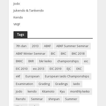
Jodo
Jukendo & Tankendo
Kendo
VKIJF
Tags
7th dan
2013
ABKF
ABKF Summer Seminar
ABKF Winter Seminar
BIC
BKC
BKC 2018
BKKC
BKR
bkr keiko
championships
eic
EIC 2010
eic 2013
EIC 2019
EJC
EKC
ekf
European
European Iaido Championships
Examination
Grading
Gradings
Iaido
Jodo
kendo
Kitamoto
Kyu
monthly keiko
Renshi
Seminar
shinpan
Summer