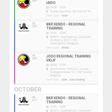
SEP
IAIDO
10:00 - 13:00
Scaldis sporthal
, Sportdreef 1b
Event Type :
Iaido
12
BKR KENDO - REGIONAL
SEP
TRAINING
12:00 - 13:00
ADEPS - Auderghem
, Chaussée
de Wavre 2057, 1160
Auderghem, Belgium
Event Type :
Kendo
13
JODO REGIONAL TRAINING
SEP
VKIJF
09:00 - 13:00
Sportcenter Horizon, Ternat
,
Bodegemstraat 12, 1740 Ternat,
Belgium
Event Type :
Jodo,
Jodo Grading
OCTOBER
10
BKR KENDO - REGIONAL
OCT
TRAINING
12:00 - 13:00
ADEPS - Auderghem
, Chaussée