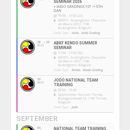
SEMINAR 2026
+ IAIDO GRADINGS 1ST -> 5TH
DAN
19:00 - 17:00 (23)
ADEPS - Auderghem
, Chaussée
de Wavre 2057, 1160
Auderghem, Belgium
Event Type :
Iaido,
Iaido Grading
28
30
ABKF KENDO SUMMER
AUG
SEMINAR
17:00 - 17:00 (30)
ADEPS - Auderghem
, Chaussée
de Wavre 2057, 1160
Auderghem, Belgium
Event Type :
Kendo,
Kendo Grading
30
JODO NATIONAL TEAM
AUG
TRAINING
09:00 - 13:00
Sportcenter Horizon, Ternat
,
Bodegemstraat 12, 1740 Ternat,
Belgium
Event Type :
Jodo
SEPTEMBER
06
NATIONAL TEAM TRAINING