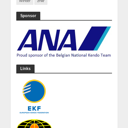
Winter
znkr
Sponsor
Links