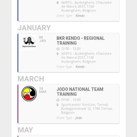
ADEPS - Auderghem
, Chaussée
de Wavre 2057, 1160
Auderghem, Belgium
Event Type :
Kendo
JANUARY
09
BKR KENDO - REGIONAL
JAN
TRAINING
12:00 - 13:00
ADEPS - Auderghem
, Chaussée
de Wavre 2057, 1160
Auderghem, Belgium
Event Type :
Kendo
MARCH
14
JODO NATIONAL TEAM
MAR
TRAINING
09:00 - 13:00
Sportcenter Horizon, Ternat
,
Bodegemstraat 12, 1740 Ternat,
Belgium
Event Type :
Jodo
MAY