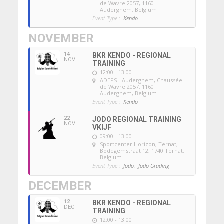
de Wavre 2057, 1160
Auderghem, Belgium
Event Type :
Kendo
NOVEMBER
14
BKR KENDO - REGIONAL
NOV
TRAINING
12:00 - 13:00
ADEPS - Auderghem
, Chaussée
de Wavre 2057, 1160
Auderghem, Belgium
Event Type :
Kendo
22
JODO REGIONAL TRAINING
NOV
VKIJF
09:00 - 13:00
Sportcenter Horizon, Ternat
,
Bodegemstraat 12, 1740 Ternat,
Belgium
Event Type :
Jodo,
Jodo Grading
DECEMBER
12
BKR KENDO - REGIONAL
DEC
TRAINING
12:00 - 13:00