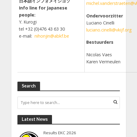
日本語インフォメイシヨソ
michel.vanderstraeten@vk
Info line for Japanese
people:
Ondervoorzitter
Y. Kurogi
Luciano Cinelli
tel +32 (0)476 43 63 30
luciano.cinelli@vkijf.org
e-mail:
nihonjin@abkf.be
Bestuurders
Nicolas Vaes
Karen Vermeulen
Search
Latest News
Results EKC 2026