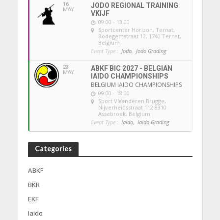
16
JODO REGIONAL TRAINING
MAY
VKIJF
09:00 - 13:00
Sportcenter Horizon, Ternat
,
Bodegemstraat 12, 1740 Ternat,
Belgium
Event Type :
Jodo,
Jodo Grading
23
ABKF BIC 2027 - BELGIAN
MAY
IAIDO CHAMPIONSHIPS
BELGIUM IAIDO CHAMPIONSHIPS
09:00 - 18:00
Sport Vlaanderen Brugge
,
Nijverheidsstraat 112 8310
Assebroek, Belgium
Event Type :
Iaido,
Iaido Grading
Categories
ABKF
BKR
EKF
Iaido